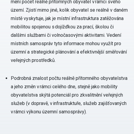
mění počet reálně přítomných obyvatel v rámci svého
území. Zjistí mimo jiné, kolik obyvatel se reálně v daném
místě vyskytuje, jak je místní infrastruktura zatěžována
mobilitou spojenou s dojížďkou za prací, školou či
dalšími službami či volnočasovými aktivitami. Vedení
místních samospráv tyto informace mohou využít pro
územní a strategické plánování a efektivnější směřování
veřejných prostředků.
Podrobná znalost počtu reálně přítomného obyvatelstva
a jeho změn v rámci celého dne, stejně jako mobility
obyvatelstva skýtá potenciál pro zkvalitnění veřejných
služeb (v dopravě, v infrastruktuře, služeb zajišťovaných
v rámci výkonu územní samosprávy).