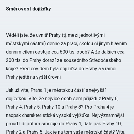
Směrovost dojížďky
Věděli jste, že uvnitř Prahy (tj. mezi jednotlivými
městskými částmi) denně za prací, školou či jiným hlavním
denním cílem cestuje cca 600 tis. osob? A že dalších cca
200 tis. do Prahy dorazí ze sousedního Středočeského
kraje? Před covidem byla dojížďka do Prahy a v rámci
Prahy ještě na vyšší úrovni.
Jak už víte, Praha 1 je městskou částí s nejvyšší
dojížďkou. Víte, že nejvíce osob sem přijíždí z Prahy 6,
Prahy 4, Prahy 5, Prahy 10 a Prahy 8? Pro Prahu 4 je
naopak charakteristická vysoká vyjížďka. Nejvýznamnější
proud lidí přitom směřuje do Prahy 1, dále pak Prahy 10,
Prahy 2 a Prahy 5. Jak je na tom vaše městská část? Víte,