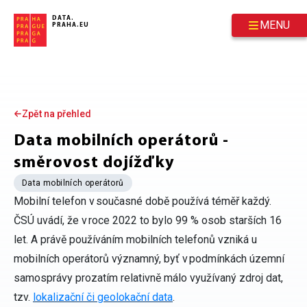
Přeskočit na hlavní obsah
DATA.
MENU
PRAHA.EU
Zpět na přehled
Data mobilních operátorů -
směrovost dojížďky
Data mobilních operátorů
Mobilní telefon v současné době používá téměř každý.
ČSÚ uvádí, že v roce 2022 to bylo 99 % osob starších 16
let. A právě používáním mobilních telefonů vzniká u
mobilních operátorů významný, byť v podmínkách územní
samosprávy prozatím relativně málo využívaný zdroj dat,
tzv.
lokalizační či geolokační data
.