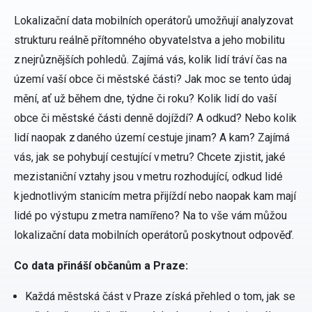
Lokalizační data mobilních operátorů umožňují analyzovat
strukturu reálně přítomného obyvatelstva a jeho mobilitu
z nejrůznějších pohledů. Zajímá vás, kolik lidí tráví čas na
území vaší obce či městské části? Jak moc se tento údaj
mění, ať už během dne, týdne či roku? Kolik lidí do vaší
obce či městské části denně dojíždí? A odkud? Nebo kolik
lidí naopak z daného území cestuje jinam? A kam? Zajímá
vás, jak se pohybují cestující v metru? Chcete zjistit, jaké
mezistaniční vztahy jsou v metru rozhodující, odkud lidé
k jednotlivým stanicím metra přijíždí nebo naopak kam mají
lidé po výstupu z metra namířeno? Na to vše vám můžou
lokalizační data mobilních operátorů poskytnout odpověď.
Co data přináší občanům a Praze:
Každá městská část v Praze získá přehled o tom, jak se