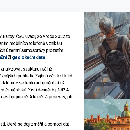
 každý. ČSÚ uvádí, že v roce 2022 to
váním mobilních telefonů vzniká u
kách územní samosprávy prozatím
ační
či
geolokační data
.
 analyzovat strukturu reálně
znějších pohledů. Zajímá vás, kolik lidí
 Jak moc se tento údaj mění, ať už
bce či městské části denně dojíždí? A
cestuje jinam? A kam? Zajímá vás, jak
aké mezistaniční vztahy jsou v metru
metra přijíždí nebo naopak kam mají lidé
 tom, jak se mění počet reálně
ůžou lokalizační data mobilních
stí mimo jiné, kolik obyvatel se reálně
tí, které se dají změřit a pomocí dat
astruktura zatěžována mobilitou spojenou