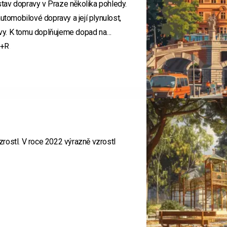
tav dopravy v Praze několika pohledy.
bami či volnočasovými aktivitami.
utomobilové dopravy a její plynulost,
mohou využít pro územní a strategické
h prostředků.
vy. K tomu doplňujeme dopad na
P+R.
byvatelstva a jeho změn v rámci
, skýtá potenciál pro zkvalitnění
e, služeb zajišťovaných v rámci výkonu
rostl. V roce 2022 výrazně vzrostl