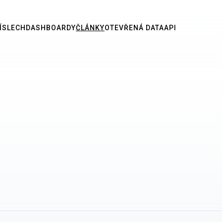
ÍSLECH
DASHBOARDY
ČLÁNKY
OTEVŘENÁ DATA
API