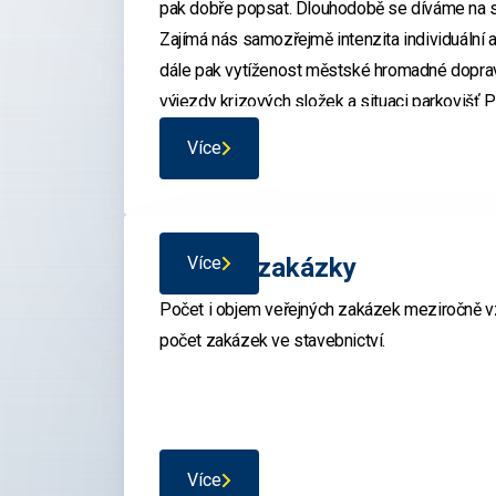
pak dobře popsat. Dlouhodobě se díváme na s
s dojížďkou za prací, školou či dalšími služ
Zajímá nás samozřejmě intenzita individuální a
Vedení místních samospráv tyto informace 
plánování a efektivnější směřování veřejnýc
dále pak vytíženost městské hromadné dopra
výjezdy krizových složek a situaci parkovišť 
Podrobná znalost počtu reálně přítomného o
celého dne, stejně jako mobility obyvatelstva
Více
veřejných služeb (v dopravě, v infrastruktuř
územní samosprávy).
Veřejné zakázky
Více
Počet i objem veřejných zakázek meziročně vz
počet zakázek ve stavebnictví.
Více