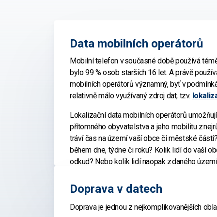
Data mobilních operátorů
Mobilní telefon v současné době používá téměř
bylo 99 % osob starších 16 let. A právě použí
mobilních operátorů významný, byť v podmín
relativně málo využívaný zdroj dat, tzv.
lokaliz
Lokalizační data mobilních operátorů umožňují
přítomného obyvatelstva a jeho mobilitu z nejrů
tráví čas na území vaší obce či městské části?
během dne, týdne či roku? Kolik lidí do vaší o
odkud? Nebo kolik lidí naopak z daného území 
Co data přináší občanům a Praze:
se pohybují cestující v metru? Chcete zjistit, j
rozhodující, odkud lidé k jednotlivým stanicím 
Doprava v datech
Každá městská část v Praze získá přehled o
po výstupu z metra namířeno? Na to vše vám m
přítomných obyvatel v rámci svého území. Zji
Doprava je jednou z nejkomplikovanějších oblas
operátorů poskytnout odpověď.
v daném místě vyskytuje, jak je místní infr