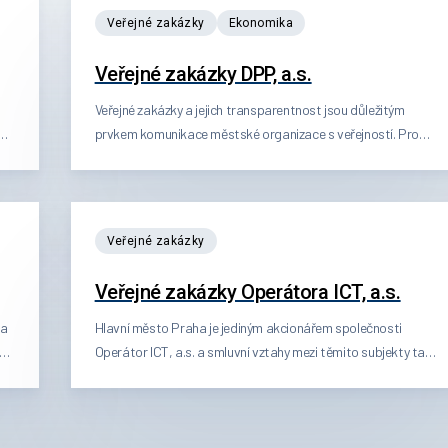
veřejné zakázky
ekonomika
Veřejné zakázky DPP, a.s.
Veřejné zakázky a jejich transparentnost jsou důležitým
prvkem komunikace městské organizace s veřejností. Pro
tyto účely tak ve spolupráci s Dopravním podnikem hl. m.
Prahy, a.s. (DPP) vznikla interaktivní vizualizace dat, která
zobrazuje výsledky soutěží podle různých filtrů a kritérií.
veřejné zakázky
Veřejné zakázky Operátora ICT, a.s.
 a
Hlavní město Praha je jediným akcionářem společnosti
Operátor ICT, a.s. a smluvní vztahy mezi těmito subjekty tak
spadají pod režim tzv. vertikální spolupráce dle zákona č.
134/2016 Sb., o zadávání veřejných zakázek. Uzavírání těchto
smluvních vztahů se řídí interními předpisy hlavního města
ata
Prahy. Společnost Operátor ICT, a.s. tak i vůči svým