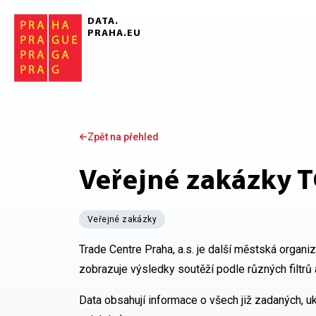
Přeskočit na hlavní obsah
DATA.
PRAHA.EU
Zpět na přehled
Veřejné zakázky TC
veřejné zakázky
Trade Centre Praha, a.s. je další městská organi
zobrazuje výsledky soutěží podle různých filtrů a
Data obsahují informace o všech již zadaných, 