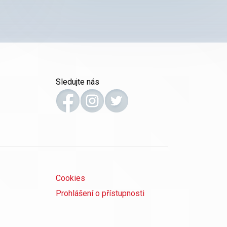
ch
dodavatelům vystupuje jako veřejný zadavatel, a tudíž
veškeré veřejné zakázky, spadající svou předpokládanou
až
hodnotou pod režim ZZVZ, administruje maximálně
transparentně v některém z druhů zadávacích řízení dle ZZVZ.
Pro účely administrace veřejných zakázek malého rozsahu
mimo režim ZZVZ uplatňuje Operátor ICT, a.s. vlastní interní
Sledujte nás
předpisy.
Cookies
Prohlášení o přístupnosti