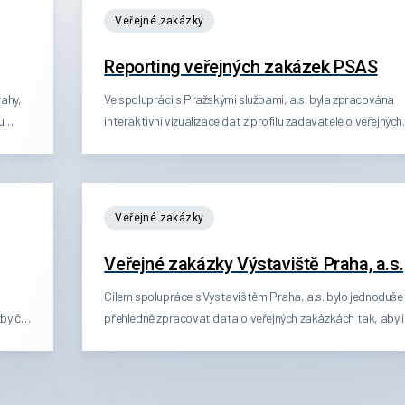
veřejné zakázky
Reporting veřejných zakázek PSAS
rahy,
Ve spolupráci s Pražskými službami, a.s. byla zpracována
u
interaktivní vizualizace dat z profilu zadavatele o veřejných
ledky
zakázkách, která zobrazuje výsledky soutěží podle různých
ici od
filtrů a kritérií. Data jsou k dispozici od 1.11.2023. Data
obsahují informace o všech již zadaných, ukončených či
edy od
zrušených veřejných zakázkách včetně zakázek malého
veřejné zakázky
zek
rozsahu (tedy od menších zakázek až po velké nadlimitní
témech
zakázky) a zakázek zadávaných v zavedených dynamických
Veřejné zakázky Výstaviště Praha, a.s.
nákupních systémech.
Cílem spolupráce s Výstavištěm Praha, a.s. bylo jednoduše
by či
přehledně zpracovat data o veřejných zakázkách tak, aby i
dbory
široká veřejnost byla schopná se v nich orientovat. Vznikla
druhy
tak interaktivní vizualizace dat, která zobrazuje výsledky
soutěží podle různých filtrů a kritérií. Aplikace zpracovává
eřejné
data z profilu zadavatele, která se aktualizují každý den. D