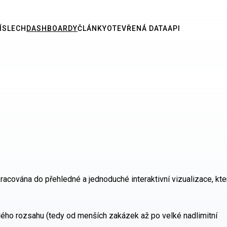
ÍSLECH
DASHBOARDY
ČLÁNKY
OTEVŘENÁ DATA
API
pracována do přehledné a jednoduché interaktivní vizualizace, kte
lého rozsahu (tedy od menších zakázek až po velké nadlimitní