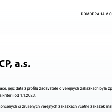
DOMŮ
PRAHA V Č
P, a.s.
zace, jejíž data z profilu zadavatele o veřejných zakázkách byla z
 kritérií od 1.1.2023.
ukončených či zrušených veřejných zakázkách včetně zakázek ma