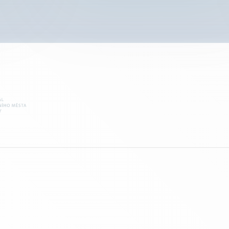
jsou k dispozici od 1.1.2023. Data obsahují informace o vše
atelé
již zadaných, ukončených či zrušených veřejných zakázkách
m.
včetně zakázek malého rozsahu (tedy od menších zakázek 
po velké nadlimitní zakázky).
ědnými
andard
ustní
dy byl
 a
zkách