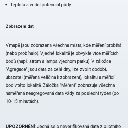
Teplota a vodní potenciál půdy
Zobrazení dat
V mapě jsou zobrazena všechna místa, kde měření probíhá
(nebo probíhalo). V jedné lokalitě je obvykle více měřících
bodů (např. strom a lampa v jednom parku). V záložce
"Agregace" jsou data za celé dny, lze zvolit období,
ukazatel (měřená veličina k zobrazení), lokalitu a měřící
bod v této lokalitě. Záložka "Měření” zobrazuje všechna
naměřená neagregovaná data vždy za poslední týden (po
10-15 minutách).
UPOZORNĚNÍ
: Jedná se o neverifikovaná data z pilotního